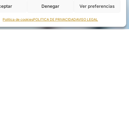
ceptar
Denegar
Ver preferencias
Política de cookies
POLITICA DE PRIVACIDAD
AVISO LEGAL
solver tus inquietudes. Además, ofrecemos
na sonrisa saludable y prevenir futuros
¿HACE CUÁNTO NO TE
HACES UNA
REVISIÓN
DENTAL
?
Pide tu cita y mantén tu sonrisa bajo control