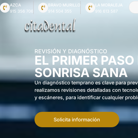
AZCA
BRAVO MURILLO
LA MORALEJA
915 356 706
914 504 355
916 613 587
REVISIÓN Y DIAGNÓSTICO
EL PRIMER PASO
SONRISA SANA
Un diagnóstico temprano es clave para prev
realizamos revisiones detalladas con tecnol
y escáneres, para identificar cualquier prob
Solicita información