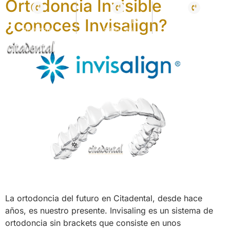
Ortodoncia Invisible
¿conoces Invisalign?
AZCA
BRAVO MURILLO
LA MORALEJA
915 356 706
914 504 355
916 613 587
La ortodoncia del futuro en Citadental, desde hace
años, es nuestro presente. Invisaling es un sistema de
ortodoncia sin brackets que consiste en unos